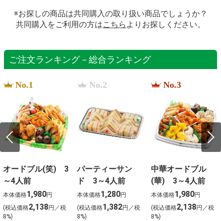
※お探しの商品は共同購入の取り扱い商品でしょうか？
共同購入をご利用の方は
こちら
よりお探しください。
ご注文ランキング－総合ランキング
No.1
No.2
No.3
オードブル(笑) 3
パーティーサン
中華オードブル
～4人前
ド 3～4人前
(華) 3～4人前
1,980
1,280
1,980
本体価格
円
本体価格
円
本体価格
円
2,138
1,382
2,138
(税込価格
円／税
(税込価格
円／税
(税込価格
円／税
8%)
8%)
8%)