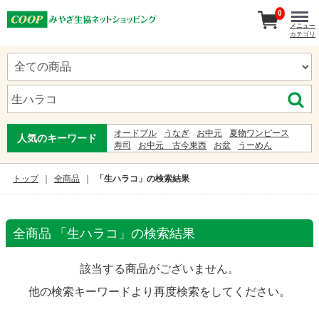
0
メニュー
カテゴリ
オードブル
うなぎ
お中元
夏物ワンピース
人気のキーワード
寿司
お中元 古今東西
お盆
うーめん
夏ギフト
お中元暁
わらび餅
白石温麺
ゆかた
ギフト
甚兵衛
ビール
まねきそば
服
トップ
全商品
「生ハラコ」の検索結果
ジュース
弁当
全商品 「生ハラコ」の検索結果
該当する商品がございません。
他の検索キーワードより再度検索をしてください。