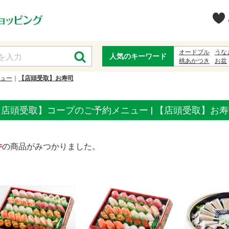
オードブル
うな
人気のキーワード
桃あかつき
お盆
お中元
甚兵衛
ュー
【店頭受取】お寿司
【店頭受取】コープのご予約メニュー | 【店頭受取】お
件
の商品がみつかりました。