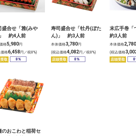
司盛合せ「雅(みや
寿司盛合せ「牡丹(ぼた
末広手巻
)」 約4人前
ん)」 約3人前
約3人前
5,980
3,780
2,78
価格
円
本体価格
円
本体価格
6,458
4,082
3,00
込価格
円／税8%)
(税込価格
円／税8%)
(税込価格
8％
8％
8
頭受取
店頭受取
店頭受取
種のおこわと稲荷セ