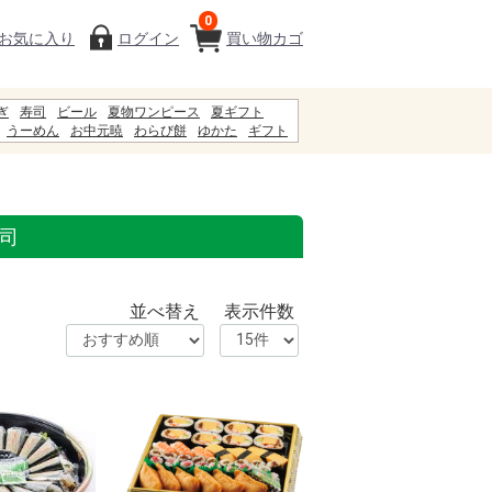
0
お気に入り
ログイン
買い物カゴ
ぎ
寿司
ビール
夏物ワンピース
夏ギフト
うーめん
お中元暁
わらび餅
ゆかた
ギフト
白石温麺
5%
初盆
服
ジュース
寿司
並べ替え
表示件数