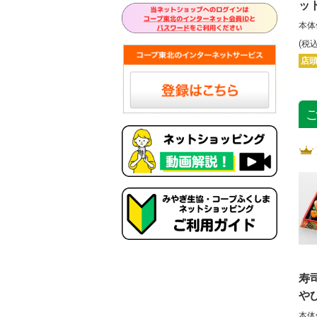
ッ
本体
(税
店
寿
や
本体