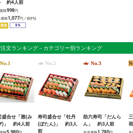
ト 約4人前
998
価格
円
1,077
込価格
円／税8%)
8％
頭受取
ご注文ランキング－カテゴリー別ランキング
No.1
No.2
No.3
N
司盛合せ「雅(み
寿司盛合せ「牡丹
助六寿司「だんら
び)」 約4人前
(ぼたん)」 約3人
ん」 約3人前
前
5,980
1,780
価格
円
本体価格
円
本