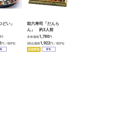
「つどい」
助六寿司「だんら
ん」 約3人前
0
1,780
円
本体価格
円
2
1,922
円／税8%)
(税込価格
円／税8%)
％
8％
店頭受取