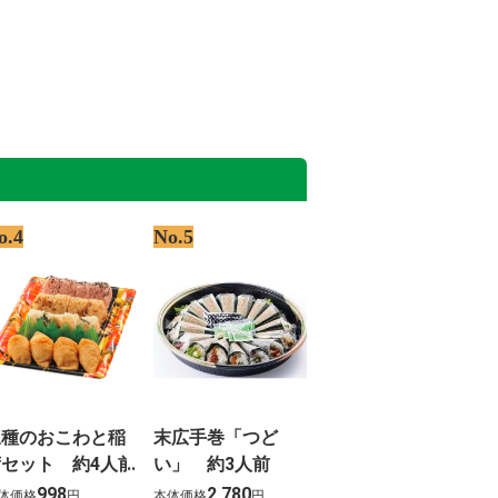
o.4
No.5
三種のおこわと稲
末広手巻「つど
荷セット 約4人前
い」 約3人前
998
2,780
体価格
円
本体価格
円