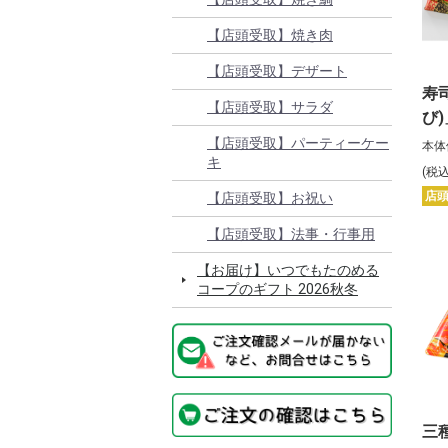
【店頭受取】焼き肉
【店頭受取】デザート
寿
【店頭受取】サラダ
び
【店頭受取】パーティーケー
本体
キ
(税
店
【店頭受取】お祝い
【店頭受取】法事・行事用
【お届け】いつでもたのめる
コープのギフト 2026秋冬
三