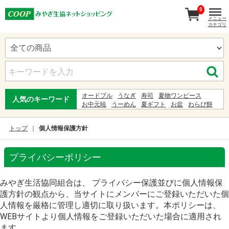
0
メニュー
カテゴリ
オードブル
うなぎ
寿司
夏物ワンピース
人気のキーワード
お中元暁
うーめん
夏ギフト
お盆
わらび餅
白石温麺
ギフト
ビール
ゆかた
お中元
服
弁当
甚兵衛
まねきそば
ジュース
トップ
個人情報保護方針
the sacred serpents seduction
プライバシーポリシー
みやぎ生活協同組合は、 プライバシー保護並びに個人情報保
護方針の観点から、当サイトにメンバーにご登録いただいた個
人情報を厳格に管理し適切に取り扱います。本ポリシーは、
WEBサイトより個人情報をご登録いただいた場合に適用され
ます。