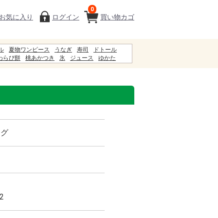
0
お気に入り
ログイン
買い物カゴ
ル
夏物ワンピース
うなぎ
寿司
ドトール
わらび餅
桃あかつき
氷
ジュース
ゆかた
ん
お中元
ギフト
甚兵衛
白石温麺
服
ング
2