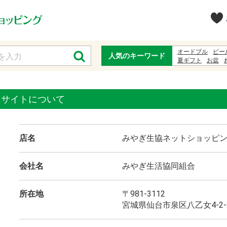
オードブル
ビー
人気のキーワード
夏ギフト
お盆
お中元暁
うーめ
当サイトについて
店名
みやぎ生協ネットショッピ
会社名
みやぎ生活協同組合
所在地
〒981-3112
宮城県仙台市泉区八乙女4-2-