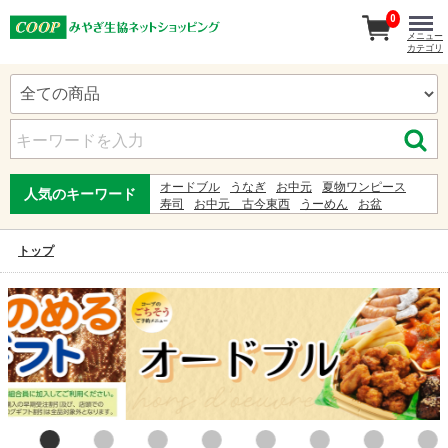
0
メニュー
カテゴリ
オードブル
うなぎ
お中元
夏物ワンピース
人気のキーワード
寿司
お中元 古今東西
うーめん
お盆
夏ギフト
お中元暁
わらび餅
白石温麺
ゆかた
ギフト
甚兵衛
ビール
まねきそば
服
トップ
ジュース
%E5%B0%8F%E5%B3%B6 %E9%81%A5