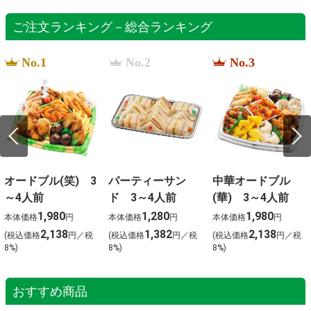
ご注文ランキング－総合ランキング
No.1
No.2
No.3
オードブル(笑) 3
パーティーサン
中華オードブル
～4人前
ド 3～4人前
(華) 3～4人前
1,980
1,280
1,980
本体価格
円
本体価格
円
本体価格
円
2,138
1,382
2,138
(税込価格
円／税
(税込価格
円／税
(税込価格
円／税
8%)
8%)
8%)
おすすめ商品