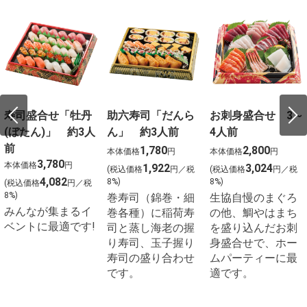
寿司盛合せ「牡丹
助六寿司「だんら
お刺身盛合せ 3～
(ぼたん)」 約3人
ん」 約3人前
4人前
前
1,780
2,800
本体価格
円
本体価格
円
3,780
本体価格
円
1,922
3,024
(税込価格
円／税
(税込価格
円／税
4,082
8%)
8%)
(税込価格
円／税
8%)
巻寿司（錦巻・細
生協自慢のまぐろ
みんなが集まるイ
巻各種）に稲荷寿
の他、鯛やはまち
ベントに最適です!
司と蒸し海老の握
を盛り込んだお刺
り寿司、玉子握り
身盛合せで、ホー
寿司の盛り合わせ
ムパーティーに最
です。
適です。