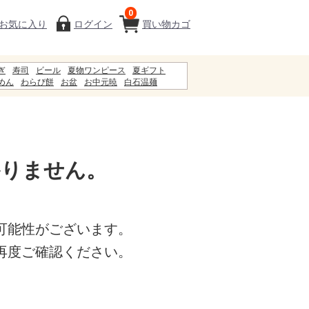
0
お気に入り
ログイン
買い物カゴ
ぎ
寿司
ビール
夏物ワンピース
夏ギフト
めん
わらび餅
お盆
お中元暁
白石温麺
ギフト
お中元
甚兵衛
まねきそば
5%
初盆
かりません。
可能性がございます。
再度ご確認ください。