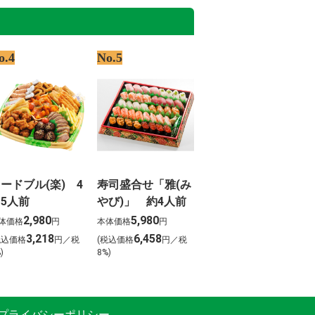
o.4
No.5
ードブル(楽) 4
寿司盛合せ「雅(み
5人前
やび)」 約4人前
2,980
5,980
体価格
円
本体価格
円
3,218
6,458
税込価格
円／税
(税込価格
円／税
)
8%)
プライバシーポリシー