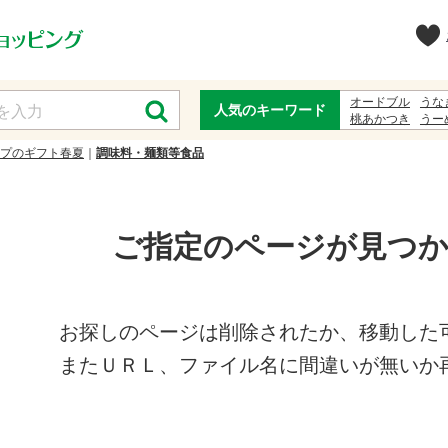
オードブル
うな
人気のキーワード
桃あかつき
うー
ゆかた
ジュース
ープのギフト春夏
調味料・麺類等食品
ご指定のページが見つ
お探しのページは削除されたか、移動した
またＵＲＬ、ファイル名に間違いが無いか