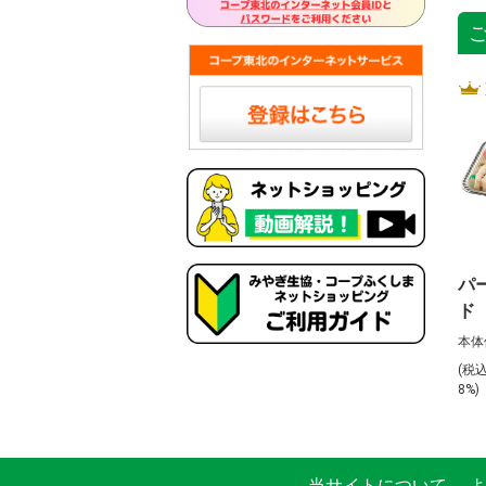
パ
ド
本体
(税
8%)
当サイトについて
よ