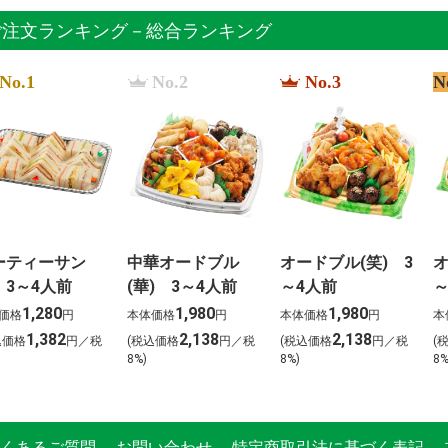
ご注文ランキング－総合ランキング
No.1
No.2
No.3
N
ーティーサン
中華オードブル
オードブル(笑) 3
オ
 3～4人前
(華) 3～4人前
～4人前
～
1,280
1,980
1,980
価格
円
本体価格
円
本体価格
円
本
1,382
2,138
2,138
込価格
円／税
(税込価格
円／税
(税込価格
円／税
(
8%)
8%)
8%
くあるご質問
お問い合わせ
特定商取引法に基づく表記