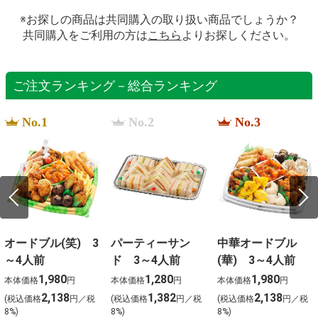
※お探しの商品は共同購入の取り扱い商品でしょうか？
共同購入をご利用の方は
こちら
よりお探しください。
ご注文ランキング－総合ランキング
No.1
No.2
No.3
オードブル(笑) 3
パーティーサン
中華オードブル
～4人前
ド 3～4人前
(華) 3～4人前
1,980
1,280
1,980
本体価格
円
本体価格
円
本体価格
円
2,138
1,382
2,138
(税込価格
円／税
(税込価格
円／税
(税込価格
円／税
8%)
8%)
8%)