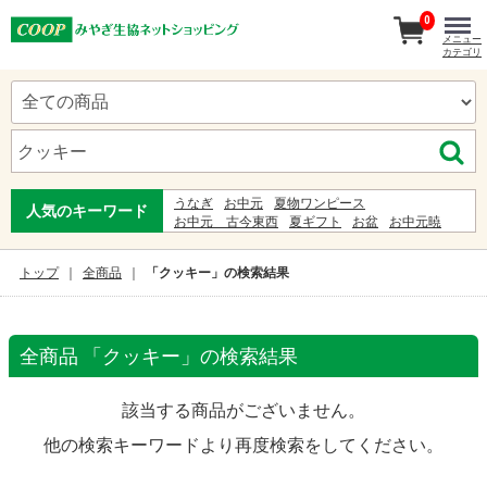
0
メニュー
カテゴリ
うなぎ
お中元
夏物ワンピース
人気のキーワード
お中元 古今東西
夏ギフト
お盆
お中元暁
寿司
弁当
わらび餅
コーヒー
お刺身
ビール
ギフト
甚兵衛
ゆかた
ジュース
服
ジンベイ
トップ
全商品
「クッキー」の検索結果
стб 1400-2023 читать
全商品 「クッキー」の検索結果
該当する商品がございません。
他の検索キーワードより再度検索をしてください。