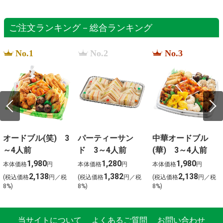
ご注文ランキング－総合ランキング
No.1
No.2
No.3
オードブル(笑) 3
パーティーサン
中華オードブル
～4人前
ド 3～4人前
(華) 3～4人前
1,980
1,280
1,980
本体価格
円
本体価格
円
本体価格
円
2,138
1,382
2,138
(税込価格
円／税
(税込価格
円／税
(税込価格
円／税
8%)
8%)
8%)
当サイトについて
よくあるご質問
お問い合わせ