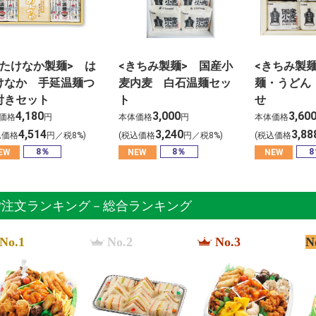
はたけなか製麺> は
<きちみ製麺> 国産小
<きちみ製
けなか 手延温麺つ
麦内麦 白石温麺セッ
麺・うどん
付きセット
ト
せ
4,180
3,000
3,60
価格
円
本体価格
円
本体価格
4,514
3,240
3,88
込価格
円／税8%)
(税込価格
円／税8%)
(税込価格
8％
8％
8
EW
NEW
NEW
ご注文ランキング－総合ランキング
No.1
No.2
No.3
N