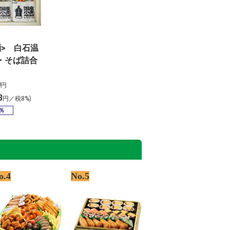
麺> 白石温
・そば詰合
0
円
8
円／税8%)
％
o.4
No.5