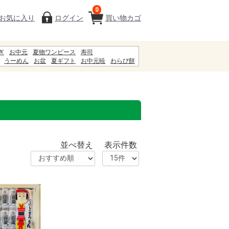
0
お気に入り
ログイン
買い物カゴ
ぎ
お中元
夏物ワンピース
寿司
うーめん
お盆
夏ギフト
お中元暁
わらび餅
ギフト
甚兵衛
ビール
まねきそば
服
0%8F%E5%B3%B6 %E9%81%A5
並べ替え
表示件数