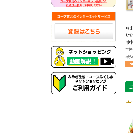
<
た
ゆ
本体
(税
N