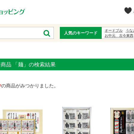
オードブル
うな
人気のキーワード
お中元 古今東西
白石温麺
ゆかた
ジュース
%E5%B
全商品 「麺」の検索結果
件
の商品がみつかりました。