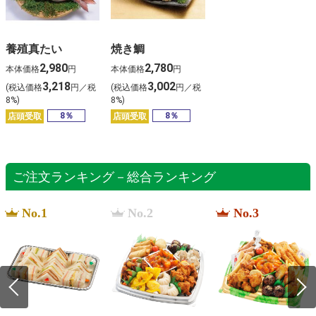
養殖真たい
焼き鯛
2,980
2,780
本体価格
円
本体価格
円
3,218
3,002
(税込価格
円／税
(税込価格
円／税
8%)
8%)
8％
8％
店頭受取
店頭受取
ご注文ランキング－総合ランキング
No.1
No.2
No.3