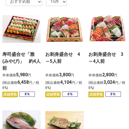
寿司盛合せ「雅
お刺身盛合せ 4
お刺身盛合せ 3
(みやび)」 約4人
～5人前
～4人前
前
5,980
3,800
2,800
本体価格
円
本体価格
円
本体価格
円
6,458
4,104
3,024
(税込価格
円／税
(税込価格
円／税
(税込価格
円／税
8%)
8%)
8%)
8％
8％
8％
店頭受取
店頭受取
店頭受取