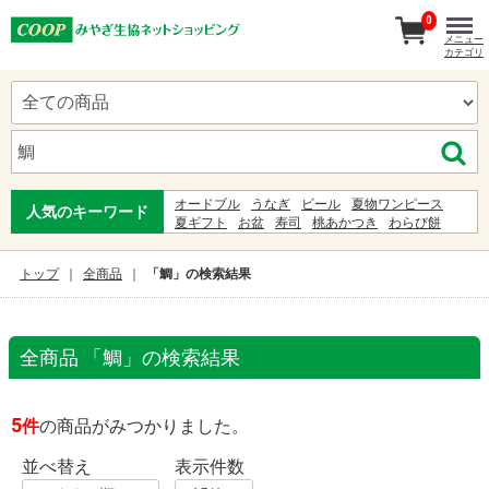
0
メニュー
カテゴリ
オードブル
うなぎ
ビール
夏物ワンピース
人気のキーワード
夏ギフト
お盆
寿司
桃あかつき
わらび餅
うーめん
お中元暁
ゆかた
白石温麺
ギフト
お中元
甚兵衛
服
初盆
5%
ジンベイ
トップ
全商品
「鯛」の検索結果
全商品 「鯛」の検索結果
5
件
の商品がみつかりました。
並べ替え
表示件数