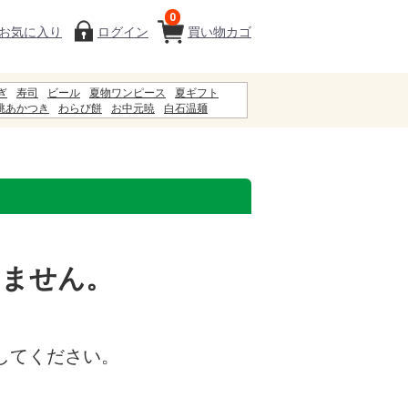
0
お気に入り
ログイン
買い物カゴ
ぎ
寿司
ビール
夏物ワンピース
夏ギフト
桃あかつき
わらび餅
お中元暁
白石温麺
ギフト
お中元
甚兵衛
まねきそば
5%
初盆
いません。
してください。