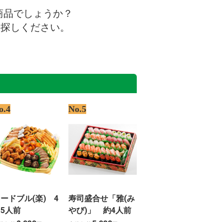
商品でしょうか？
お探しください。
o.4
No.5
ードブル(楽) 4
寿司盛合せ「雅(み
5人前
やび)」 約4人前