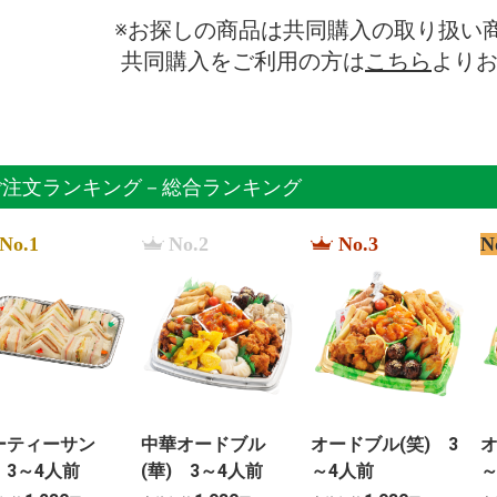
※お探しの商品は共同購入の取り扱い
共同購入をご利用の方は
こちら
より
ご注文ランキング－総合ランキング
No.1
No.2
No.3
N
ーティーサン
中華オードブル
オードブル(笑) 3
オ
 3～4人前
(華) 3～4人前
～4人前
～