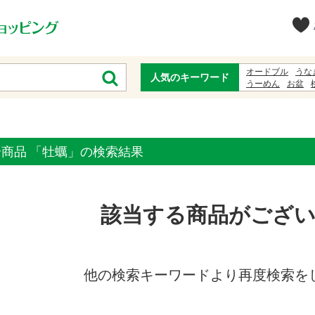
オードブル
うな
人気のキーワード
うーめん
お盆
ゆかた
ジュース
全商品 「牡蠣」の検索結果
該当する商品がござ
他の検索キーワードより再度検索を