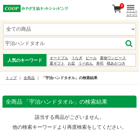
0
メニュー
カテゴリ
オードブル
うなぎ
ビール
夏物ワンピース
人気のキーワード
夏ギフト
お盆
うーめん
寿司
桃あかつき
わらび餅
お中元暁
ゆかた
白石温麺
ギフト
お中元
甚兵衛
服
初盆
ジンベイ
5%
トップ
全商品
「宇治ハンドタオル」の検索結果
全商品 「宇治ハンドタオル」の検索結果
該当する商品がございません。
他の検索キーワードより再度検索をしてください。