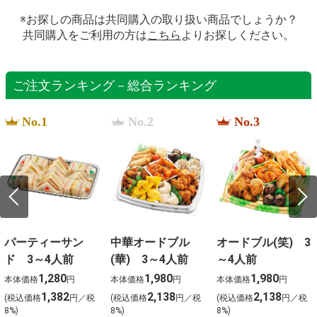
※お探しの商品は共同購入の取り扱い商品でしょうか？
共同購入をご利用の方は
こちら
よりお探しください。
ご注文ランキング－総合ランキング
No.1
No.2
No.3
パーティーサン
中華オードブル
オードブル(笑) 3
ド 3～4人前
(華) 3～4人前
～4人前
1,280
1,980
1,980
本体価格
円
本体価格
円
本体価格
円
1,382
2,138
2,138
(税込価格
円／税
(税込価格
円／税
(税込価格
円／税
8%)
8%)
8%)