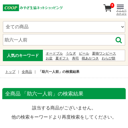
0
メニュー
カテゴリ
オードブル
うなぎ
ビール
夏物ワンピース
人気のキーワード
お盆
夏ギフト
寿司
桃あかつき
わらび餅
うーめん
ゆかた
白石温麺
ギフト
お中元
甚兵衛
お中元暁
服
初盆
5%
ジンベイ
トップ
全商品
「助六一人前」の検索結果
全商品 「助六一人前」の検索結果
該当する商品がございません。
他の検索キーワードより再度検索をしてください。