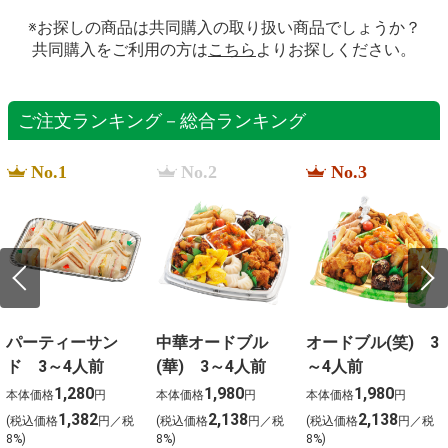
※お探しの商品は共同購入の取り扱い商品でしょうか？
共同購入をご利用の方は
こちら
よりお探しください。
ご注文ランキング－総合ランキング
No.1
No.2
No.3
パーティーサン
中華オードブル
オードブル(笑) 3
ド 3～4人前
(華) 3～4人前
～4人前
1,280
1,980
1,980
本体価格
円
本体価格
円
本体価格
円
1,382
2,138
2,138
(税込価格
円／税
(税込価格
円／税
(税込価格
円／税
8%)
8%)
8%)