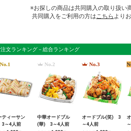
※お探しの商品は共同購入の取り扱い
共同購入をご利用の方は
こちら
より
ご注文ランキング－総合ランキング
No.1
No.2
No.3
N
ーティーサン
中華オードブル
オードブル(笑) 3
オ
 3～4人前
(華) 3～4人前
～4人前
～