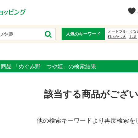
オードブル
うな
人気のキーワード
桃あかつき
お盆
お中元
甚兵衛
全商品 「めぐみ野 つや姫」の検索結果
該当する商品がござ
他の検索キーワードより再度検索を