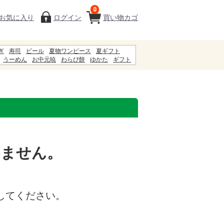
0
お気に入り
ログイン
買い物カゴ
ぎ
寿司
ビール
夏物ワンピース
夏ギフト
うーめん
お中元暁
わらび餅
ゆかた
ギフト
白石温麺
5%
初盆
服
ジュース
いません。
してください。