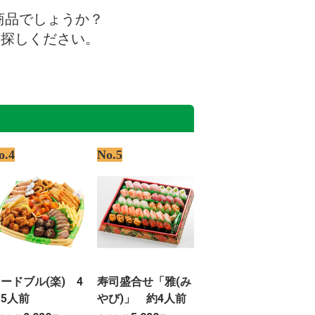
商品でしょうか？
お探しください。
o.4
No.5
ードブル(楽) 4
寿司盛合せ「雅(み
5人前
やび)」 約4人前