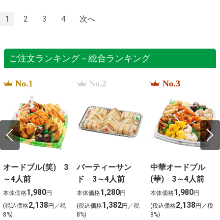
1
2
3
4
次へ
ご注文ランキング－総合ランキング
No.1
No.2
No.3
オードブル(笑) 3
パーティーサン
中華オードブル
～4人前
ド 3～4人前
(華) 3～4人前
1,980
1,280
1,980
本体価格
円
本体価格
円
本体価格
円
2,138
1,382
2,138
(税込価格
円／税
(税込価格
円／税
(税込価格
円／税
8%)
8%)
8%)