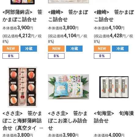
<阿部蒲鉾店> 笹
<鐘崎> 笹かまぼ
<鐘崎> 笹かまぼ
かまぼこ詰合せ
こ詰合せ
こ詰合せ
3,900
3,800
4,100
本体価格
円
本体価格
円
本体価格
円
4,212
4,104
4,428
(税込価格
円／税
(税込価格
円／税
(税込価格
円／税
8%)
8%)
8%)
NEW
冷蔵
NEW
冷蔵
NEW
冷蔵
8％
8％
8％
<ささ圭> 笹かま
<ささ圭> 笹かま
<旬海堂> 旬海漬
ぼこと海鮮蒲鉾詰
ぼこお楽しみ詰合
詰合せ
合せ（真空タイ
せ
3,800
3,980
4,000
プ）
本体価格
円
本体価格
円
本体価格
円