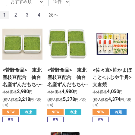
1
2
3
4
次へ
<菅野食品> 東北
<菅野食品> 東北
<佐々直>笹かまぼ
産枝豆配合 仙台
産枝豆配合 仙台
こと<ふじや千舟>
名産ずんだもちセ
名産ずんだもちセ
支倉焼
2,980
4,980
4,050
ット2P
ット4P
本体価格
円
本体価格
円
本体価格
円
3,218
5,378
4,374
(税込価格
円／税
(税込価格
円／税
(税込価格
円／税
8%)
8%)
8%)
NEW
冷凍
NEW
冷凍
NEW
冷蔵
8％
8％
8％