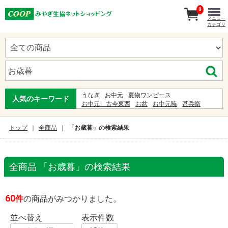
0
メニュー
カテゴリ
うなぎ
お中元
夏物ワンピース
人気のキーワード
お中元 古今東西
お盆
お中元暁
甚兵衛
夏ギフト
コーヒー
服
わらび餅
弁当
寿司
ビール
%E5%B0%8F%E5%B3%B6 %E9%81%A5
トップ
全商品
「お歳暮」の検索結果
ゆかた
ギフト
стб 1400-2023 читать
お刺身
ジンベイ
全商品 「お歳暮」の検索結果
60
件
の商品がみつかりました。
並べ替え
表示件数