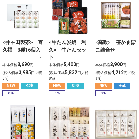
<井ヶ田製茶> 喜
<牛たん炭焼 利
<高政> 笹かまぼ
久福 3種16個入
久> 牛たんセッ
こ詰合せ
ト
3,690
5,400
3,900
本体価格
円
本体価格
円
本体価格
円
3,985
5,832
4,212
(税込価格
円／税
(税込価格
円／税
(税込価格
円／税
8%)
8%)
8%)
NEW
冷凍
NEW
冷凍
NEW
冷蔵
8％
8％
8％