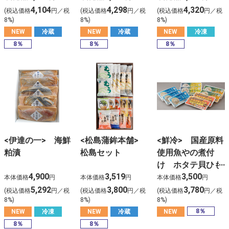
4,104
4,298
4,320
(税込価格
円／税
(税込価格
円／税
(税込価格
円／税
8%)
8%)
8%)
NEW
冷蔵
NEW
冷蔵
NEW
冷凍
8％
8％
8％
<伊達の一> 海鮮
<松島蒲鉾本舗>
<鮮冷> 国産原料
粕漬
松島セット
使用魚やの煮付
け ホタテ貝ひも
4,900
3,519
3,500
味付けセット
本体価格
円
本体価格
円
本体価格
円
5,292
3,800
3,780
(税込価格
円／税
(税込価格
円／税
(税込価格
円／税
8%)
8%)
8%)
8％
NEW
冷凍
NEW
冷蔵
NEW
8％
8％