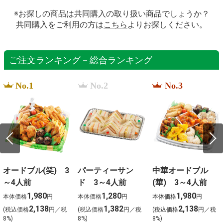
※お探しの商品は共同購入の取り扱い商品でしょうか？
共同購入をご利用の方は
こちら
よりお探しください。
ご注文ランキング－総合ランキング
No.1
No.2
No.3
オードブル(笑) 3
パーティーサン
中華オードブル
～4人前
ド 3～4人前
(華) 3～4人前
1,980
1,280
1,980
本体価格
円
本体価格
円
本体価格
円
2,138
1,382
2,138
(税込価格
円／税
(税込価格
円／税
(税込価格
円／税
8%)
8%)
8%)