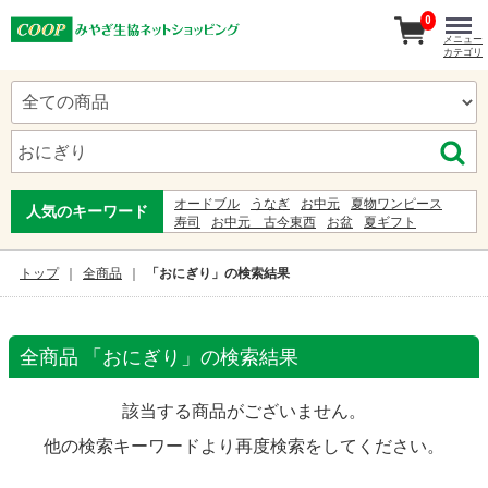
0
メニュー
カテゴリ
オードブル
うなぎ
お中元
夏物ワンピース
人気のキーワード
寿司
お中元 古今東西
お盆
夏ギフト
うーめん
お中元暁
わらび餅
コーヒー
ゆかた
白石温麺
ビール
ギフト
甚兵衛
まねきそば
トップ
全商品
「おにぎり」の検索結果
服
ジュース
全商品 「おにぎり」の検索結果
該当する商品がございません。
他の検索キーワードより再度検索をしてください。