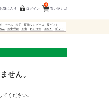
0
お気に入り
ログイン
買い物カゴ
ぎ
ビール
寿司
夏物ワンピース
夏ギフト
めん
お中元暁
お盆
わらび餅
ゆかた
ギフト
服
弁当
ジュース
甚兵衛
まねきそば
いません。
してください。