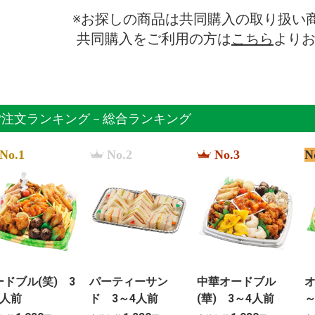
※お探しの商品は共同購入の取り扱い
共同購入をご利用の方は
こちら
より
ご注文ランキング－総合ランキング
No.1
No.2
No.3
N
ードブル(笑) 3
パーティーサン
中華オードブル
オ
4人前
ド 3～4人前
(華) 3～4人前
～