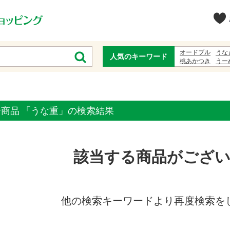
オードブル
うな
人気のキーワード
桃あかつき
うー
お中元
白石温麺
全商品 「うな重」の検索結果
該当する商品がござ
他の検索キーワードより再度検索を