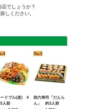
商品でしょうか？
お探しください。
o.4
No.5
ードブル(楽) 4
助六寿司「だんら
5人前
ん」 約3人前